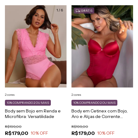
1
/
6
1
/
4
GRÁTIS
2 cores
2 cores
10%
COMPRANDO 2 OU MAIS
10%
COMPRANDO 2 OU MAIS
Body sem Bojo em Renda e
Body em Cetinex com Bojo,
Microfibra: Versatilidade
Aro e Alças de Corrente
Dourada
R$199,00
R$199,00
R$179,00
R$179,00
10
% OFF
10
% OFF