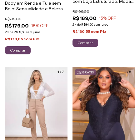
com Bojo Estruturado: Moda
Body em Renda e Tule sem
Outwear
Bojo: Sensualidade e Beleza
R$199,00
Natural
R$169,00
15
% OFF
R$219,00
R$179,00
2
x
de
R$84,50
sem juros
18
% OFF
R$160,55
com
Pix
2
x
de
R$89,50
sem juros
R$170,05
com
Pix
Comprar
Comprar
1
/
7
1
/
5
GRÁTIS