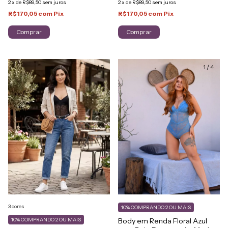
2
x
de
R$89,50
sem juros
2
x
de
R$89,50
sem juros
R$170,05
com
Pix
R$170,05
com
Pix
Comprar
Comprar
1
/
6
1
/
4
3 cores
10%
COMPRANDO 2 OU MAIS
10%
COMPRANDO 2 OU MAIS
Body em Renda Floral Azul