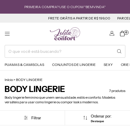
PRIMEIRA COMPRA? USE O CUPOM "BEMVINDA"
FRETE GRÁTIS A PARTIR DE R$ 199,00
PARCELE A
0
PIJAMAS & CAMISOLAS
CONJUNTOS DE LINGERIE
SEXY
CRIE
Início
>
BODY LINGERIE
BODY LINGERIE
7 produtos
Body lingerie feminino que unem sensualidade, estilo e conforto. Modelos
versáteis para usar como lingerie ou compor looks modernos.
Ordenar por:
Filtrar
Destaque