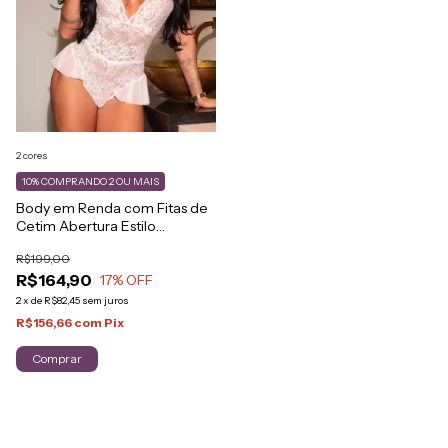
2 cores
10%
COMPRANDO 2 OU MAIS
Body em Renda com Fitas de
Cetim Abertura Estilo
Secretária
R$199,00
R$164,90
17
% OFF
2
x
de
R$82,45
sem juros
R$156,66
com
Pix
Comprar