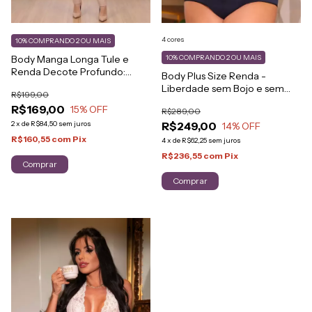
4 cores
10%
COMPRANDO 2 OU MAIS
Body Manga Longa Tule e
10%
COMPRANDO 2 OU MAIS
Renda Decote Profundo:
Body Plus Size Renda -
Sofisticação e Poder
Liberdade sem Bojo e sem
R$199,00
Aro
R$169,00
15
% OFF
R$289,00
2
x
de
R$84,50
sem juros
R$249,00
14
% OFF
R$160,55
com
Pix
4
x
de
R$62,25
sem juros
R$236,55
com
Pix
Comprar
Comprar
1
/
4