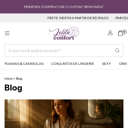
PRIMEIRA COMPRA? USE O CUPOM "BEMVINDA"
FRETE GRÁTIS A PARTIR DE R$ 199,00
PARCELE ATÉ 4
0
PIJAMAS & CAMISOLAS
CONJUNTOS DE LINGERIE
SEXY
CRIE
Início
>
Blog
Blog