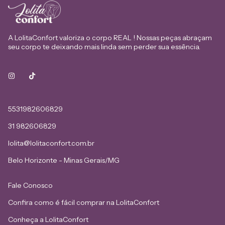
enfileirados e abertos evita vincos permanentes e
deformações na silhueta. O objetivo central: Transformar a
manutenção das peças em um hábito que prolonga a vida útil
A LolitaConfort valoriza o corpo REAL ! Nossas peças abraçam
da lingerie, mantendo a beleza e o conforto por muito mais
seu corpo te deixando mais linda sem perder sua essência.
tempo.
5531982606829
31 982606829
lolita@lolitaconfort.com.br
Belo Horizonte - Minas Gerais/MG
Fale Conosco
Confira como é fácil comprar na LolitaConfort
Conheça a LolitaConfort