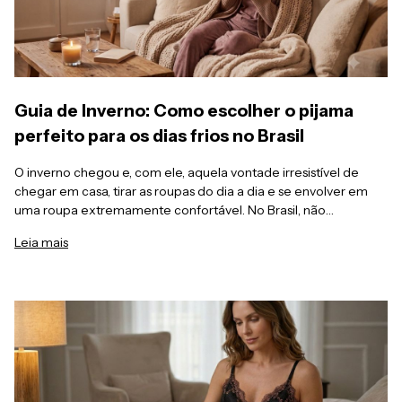
Guia de Inverno: Como escolher o pijama
perfeito para os dias frios no Brasil
O inverno chegou e, com ele, aquela vontade irresistível de
chegar em casa, tirar as roupas do dia a dia e se envolver em
uma roupa extremamente confortável. No Brasil, não
precisamos de neve ou temperaturas negativas para valorizar
Leia mais
uma noite aconchegante.