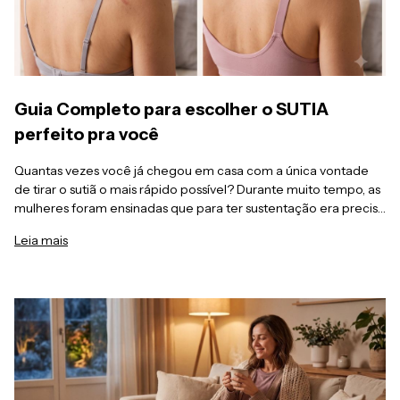
Guia Completo para escolher o SUTIA
perfeito pra você
Quantas vezes você já chegou em casa com a única vontade
de tirar o sutiã o mais rápido possível? Durante muito tempo, as
mulheres foram ensinadas que para ter sustentação era preciso
abrir mão do conforto. Mas a verdade é que o sutiã ideal é
Leia mais
aquele