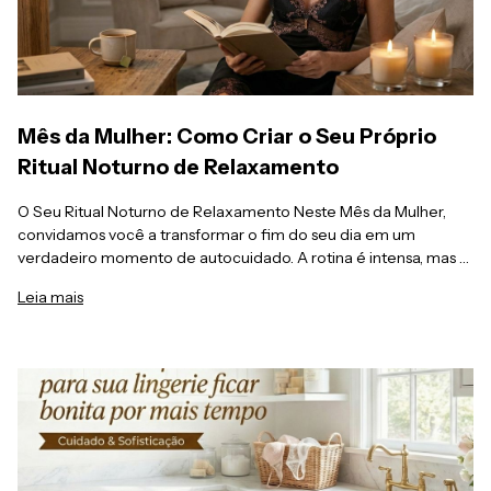
Mês da Mulher: Como Criar o Seu Próprio
Ritual Noturno de Relaxamento
O Seu Ritual Noturno de Relaxamento Neste Mês da Mulher,
convidamos você a transformar o fim do seu dia em um
verdadeiro momento de autocuidado. A rotina é intensa, mas a
sua noite deve ser um espaço sagrado de reconexão. Em
Leia mais
nosso novo artigo, compartilhamos 4 passos simples para criar o
seu ritual de relaxamento: Desconecte-se: Afaste-se das telas
para preparar a mente. Relaxe: Tome um banho morno para
aliviar as tensões. Crie o clima: Use meia-luz e aromas para
acalmar. Vista o conforto: Troque roupas velhas pela
sofisticação e maciez de uma camisola perfeita. Presente
Especial: Para completar o seu momento, nas compras acima
de R$ 399 em nossa linha noite, você ganha uma vela
perfumada exclusiva de presente. Venha ler o texto completo