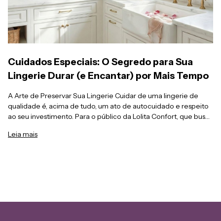
e invista na sua qualidade de sono!
Cuidados Especiais: O Segredo para Sua
Lingerie Durar (e Encantar) por Mais Tempo
A Arte de Preservar Sua Lingerie Cuidar de uma lingerie de
qualidade é, acima de tudo, um ato de autocuidado e respeito
ao seu investimento. Para o público da Lolita Confort, que busca
sofisticação e durabilidade, manter as peças impecáveis exige
Leia mais
um ritual simples, porém estratégico. Os Pilares da Durabilidade
Lavagem Consciente: A lavagem à mão com sabão neutro e
água fria é o único método que preserva a elasticidade das
fibras e a integridade das rendas. Secagem Natural: O calor das
secadoras é o maior inimigo do elastano. Peças devem secar
sempre à sombra e em local ventilado. Cuidado com o Bojo:
Nunca dobre um bojo para dentro do outro e jamais torça a
espuma. O segredo da sustentação está em manter a estrutura
original da peça. Armazenamento Inteligente: Guardar os sutiãs