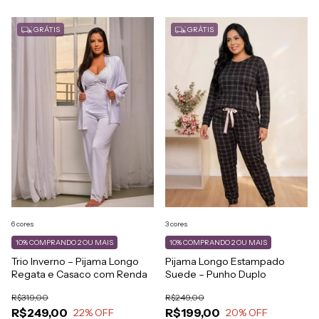
GRÁTIS
GRÁTIS
6 cores
3 cores
10%
COMPRANDO 2 OU MAIS
10%
COMPRANDO 2 OU MAIS
Trio Inverno – Pijama Longo
Pijama Longo Estampado
Regata e Casaco com Renda
Suede – Punho Duplo
R$319,00
R$249,00
R$249,00
R$199,00
22
% OFF
20
% OFF