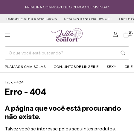
PRIMEIRA COMPRA? USE O CUPOM "BEMVINDA"
ARCELE ATÉ 4 X SEM JUROS
DESCONTO NO PIX - 5% OFF
FRETE GRÁTIS 
0
PIJAMAS & CAMISOLAS
CONJUNTOS DE LINGERIE
SEXY
CRIE
Início
>
404
Erro - 404
A página que você está procurando
não existe.
Talvez você se interesse pelos seguintes produtos.