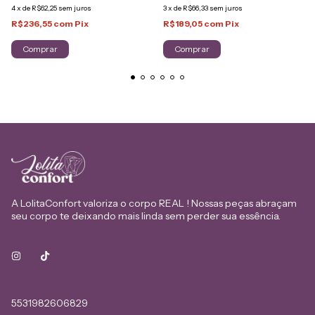
4
x
de
R$62,25
sem juros
3
x
de
R$66,33
sem juros
R$236,55
com
Pix
R$189,05
com
Pix
Comprar
Comprar
A LolitaConfort valoriza o corpo REAL ! Nossas peças abraçam
seu corpo te deixando mais linda sem perder sua essência.
5531982606829