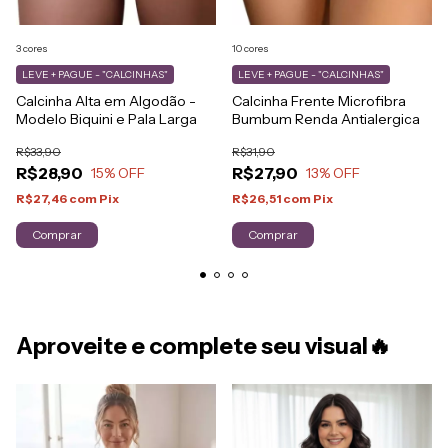
3 cores
10 cores
LEVE + PAGUE - "CALCINHAS"
LEVE + PAGUE - "CALCINHAS"
Calcinha Alta em Algodão -
Calcinha Frente Microfibra
Modelo Biquini e Pala Larga
Bumbum Renda Antialergica
R$33,90
R$31,90
R$28,90
R$27,90
15
% OFF
13
% OFF
R$27,46
com
Pix
R$26,51
com
Pix
Comprar
Comprar
Aproveite e complete seu visual🔥