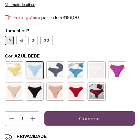
Ver mais detalhes
Frete grátis
a partir de
R$199,00
Tamanho:
P
P
M
G
GG
Cor:
AZUL BEBE
PRIVACIDADE