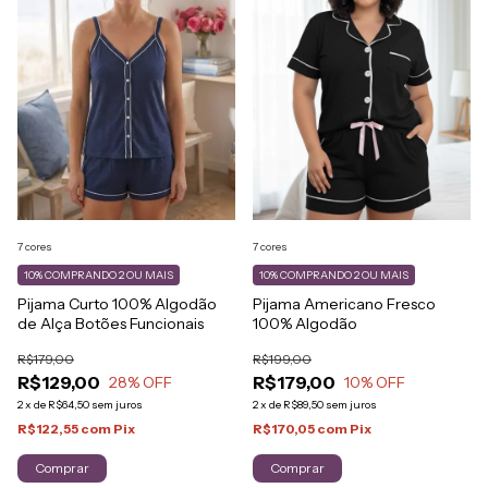
7 cores
7 cores
10%
COMPRANDO 2 OU MAIS
10%
COMPRANDO 2 OU MAIS
Pijama Curto 100% Algodão
Pijama Americano Fresco
de Alça Botões Funcionais
100% Algodão
R$179,00
R$199,00
R$129,00
R$179,00
28
% OFF
10
% OFF
2
x
de
R$64,50
sem juros
2
x
de
R$89,50
sem juros
R$122,55
com
Pix
R$170,05
com
Pix
Comprar
Comprar