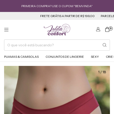
PRIMEIRA COMPRA? USE O CUPOM "BEMVINDA"
FRETE GRÁTIS A PARTIR DE R$ 199,00
PARCELE ATÉ 
0
PIJAMAS & CAMISOLAS
CONJUNTOS DE LINGERIE
SEXY
CRIE
1
/
18