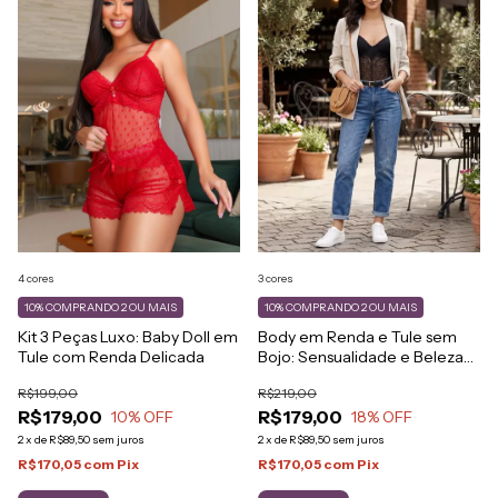
4 cores
3 cores
10%
COMPRANDO 2 OU MAIS
10%
COMPRANDO 2 OU MAIS
Kit 3 Peças Luxo: Baby Doll em
Body em Renda e Tule sem
Tule com Renda Delicada
Bojo: Sensualidade e Beleza
Natural
R$199,00
R$219,00
R$179,00
R$179,00
10
% OFF
18
% OFF
2
x
de
R$89,50
sem juros
2
x
de
R$89,50
sem juros
R$170,05
com
Pix
R$170,05
com
Pix