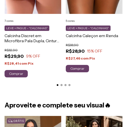
7 cores
5 cores
LEVE + PAGUE - "CALCINHAS"
LEVE + PAGUE - "CALCINHAS"
Calcinha Discret em
Calcinha Caleçon em Renda
Microfibra Pala Dupla, Cintura
R$33,90
Média Forro 100% Algodão
R$32,90
R$28,90
15
% OFF
R$29,90
9
% OFF
R$27,46
com
Pix
R$28,41
com
Pix
Comprar
Comprar
Aproveite e complete seu visual🔥
GRÁTIS