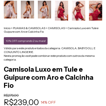
Início
>
PIJAMAS & CAMISOLAS
>
CAMISOLAS
>
Camisola Luxo em Tule e
Guipure com Aro e Calcinha Fio
10% OFF comprando 2 ou mais!
Válido para este produto e todos da categoria: CAMISOLA, BABYDOLL E
CONJUNTO LINGERIE.
Nesta promoção você pode combinar este produto com outros da mesma
categoria.
Camisola Luxo em Tule e
Guipure com Aro e Calcinha
Fio
R$279,00
R$239,00
14
% OFF