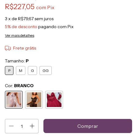
R$227,05
com
Pix
3
x de
R$79,67
sem juros
5% de desconto
pagando com Pix
Ver mais detalhes
Frete grátis
Tamanho:
P
P
M
G
GG
Cor:
BRANCO