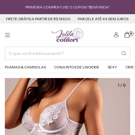
PRIMEIRA COMPRA? USE O CUPOM "BEMVINDA"
RETE GRÁTIS A PARTIR DE R$ 199,00
PARCELE ATÉ 4 X SEM JUROS
DESC
0
PIJAMAS & CAMISOLAS
CONJUNTOS DE LINGERIE
SEXY
CRIE
1
/
9