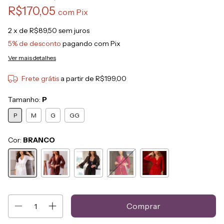
R$170,05
com
Pix
2
x de
R$89,50
sem juros
5% de desconto
pagando com Pix
Ver mais detalhes
Frete grátis
a partir de
R$199,00
Tamanho:
P
P
M
G
GG
Cor:
BRANCO