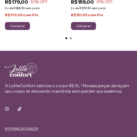
R$179,00
R$159,00
10
% OFF
31
% OFF
2
x
de
R$89,50
sem juros
2
x
de
R$79,50
sem juros
R$170,05
com
Pix
R$151,05
com
Pix
Comprar
Comprar
A LolitaConfort valoriza o corpo REAL ! Nossas peças abraçam
seu corpo te deixando mais linda sem perder sua essência.
5531982606829