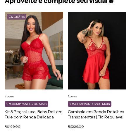
Aproveite e complete seu visual🔥
GRÁTIS
4 cores
3 cores
10%
COMPRANDO 2 OU MAIS
10%
COMPRANDO 2 OU MAIS
Kit 3 Peças Luxo: Baby Doll em
Camisola em Renda Detalhes
Tule com Renda Delicada
Transparentes | Fio Regulável
R$199,00
R$229,00