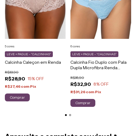
5 cores
6 cores
LEVE + PAGUE - "CALCINHAS"
LEVE + PAGUE - "CALCINHAS"
Calcinha Caleçon em Renda
Calcinha Fio Duplo com Pala
Dupla Microfibra Renda
R$33,90
Frontal
R$35,90
R$28,90
15
% OFF
R$32,90
8
% OFF
R$27,46
com
Pix
R$31,26
com
Pix
Comprar
Comprar