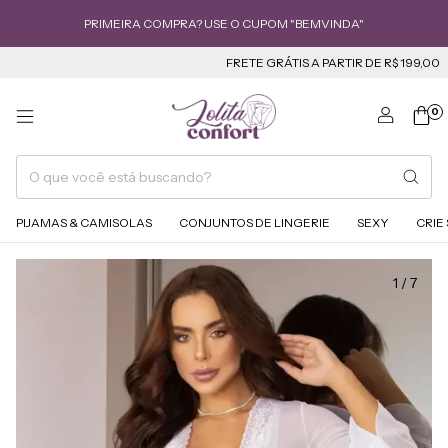
PRIMEIRA COMPRA? USE O CUPOM "BEMVINDA"
FRETE GRÁTIS A PARTIR DE R$ 199,00
PARCEL
0
PIJAMAS & CAMISOLAS
CONJUNTOS DE LINGERIE
SEXY
CRIE
1
/
7