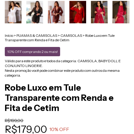
Início
>
PIJAMAS & CAMISOLAS
>
CAMISOLAS
>
Robe Luxo em Tule
Transparente com Renda e Fita de Cetim
10% OFF comprando 2 ou mais!
Válido para este produto e todos da categoria: CAMISOLA, BABYDOLL E
CONJUNTO LINGERIE.
Nesta promoção você pode combinar este produto com outros da mesma
categoria.
Robe Luxo em Tule
Transparente com Renda e
Fita de Cetim
R$199,00
R$179,00
10
% OFF