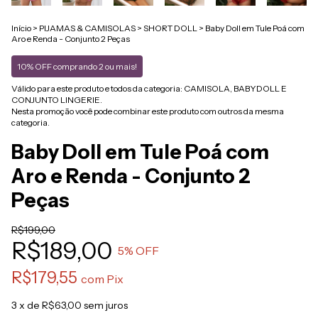
Início
>
PIJAMAS & CAMISOLAS
>
SHORT DOLL
>
Baby Doll em Tule Poá com
Aro e Renda - Conjunto 2 Peças
10% OFF comprando 2 ou mais!
Válido para este produto e todos da categoria: CAMISOLA, BABYDOLL E
CONJUNTO LINGERIE.
Nesta promoção você pode combinar este produto com outros da mesma
categoria.
Baby Doll em Tule Poá com
Aro e Renda - Conjunto 2
Peças
R$199,00
R$189,00
5
% OFF
R$179,55
com
Pix
3
x de
R$63,00
sem juros