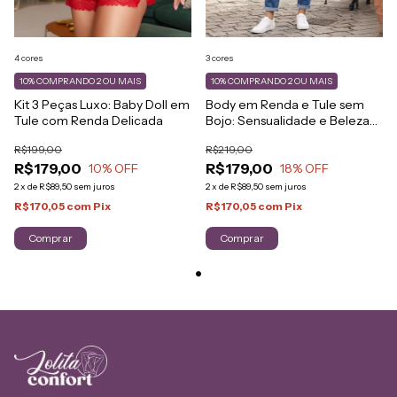
4 cores
3 cores
10%
COMPRANDO 2 OU MAIS
10%
COMPRANDO 2 OU MAIS
Kit 3 Peças Luxo: Baby Doll em
Body em Renda e Tule sem
Tule com Renda Delicada
Bojo: Sensualidade e Beleza
Natural
R$199,00
R$219,00
R$179,00
R$179,00
10
% OFF
18
% OFF
2
x
de
R$89,50
sem juros
2
x
de
R$89,50
sem juros
R$170,05
com
Pix
R$170,05
com
Pix
Comprar
Comprar