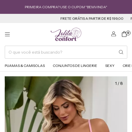
PRIMEIRA COMPRA? USE O CUPOM "BEMVINDA"
FRETE GRÁTIS A PARTIR DE R$ 199,00
PARCELE
0
PIJAMAS & CAMISOLAS
CONJUNTOS DE LINGERIE
SEXY
CRIE
1
/
8