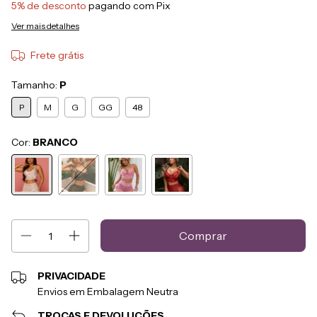
5% de desconto
pagando com Pix
Ver mais detalhes
Frete grátis
Tamanho:
P
P
M
G
GG
48
Cor:
BRANCO
PRIVACIDADE
Envios em Embalagem Neutra
TROCAS E DEVOLUÇÕES