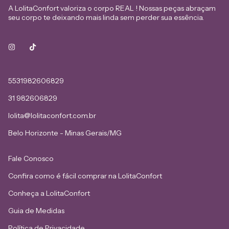
A LolitaConfort valoriza o corpo REAL ! Nossas peças abraçam
seu corpo te deixando mais linda sem perder sua essência.
5531982606829
31 982606829
lolita@lolitaconfort.com.br
Belo Horizonte - Minas Gerais/MG
Fale Conosco
Confira como é fácil comprar na LolitaConfort
Conheça a LolitaConfort
Guia de Medidas
Política de Privacidade