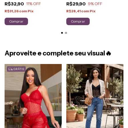
R$29,90
R$32,90
9
% OFF
11
% OFF
R$28,41
com
Pix
R$31,26
com
Pix
Comprar
Comprar
Aproveite e complete seu visual🔥
GRÁTIS